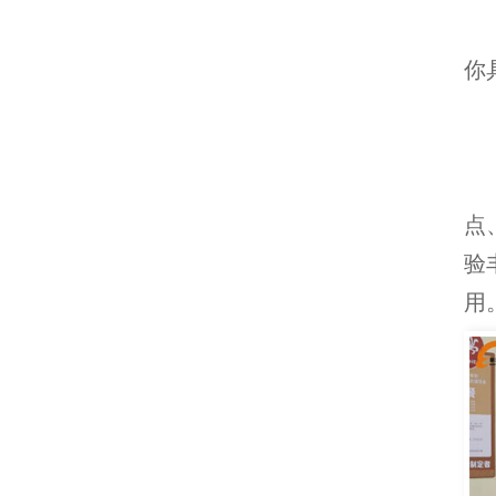
那
你
临
1
新
点
验
用