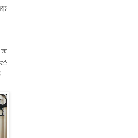
编带
、西
学经
实