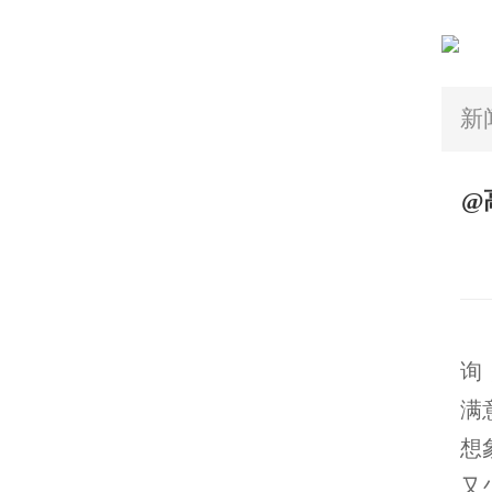
新
@
近
询
满
想
又