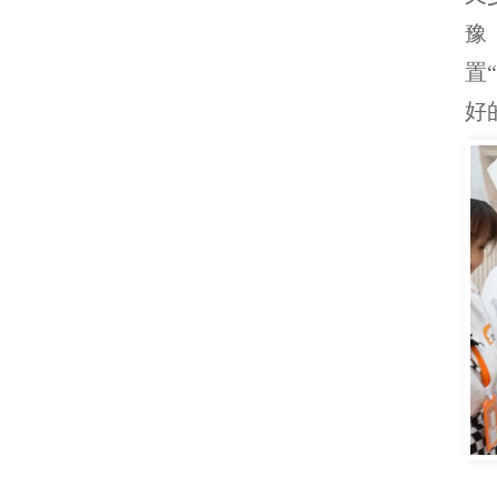
豫
置
好