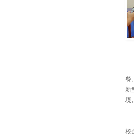
2
临
餐
新
境
3
多
校