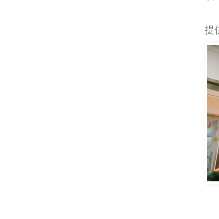
学
提
如