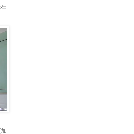
学生
。
更加