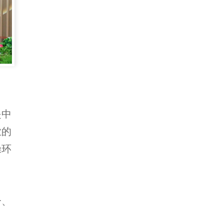
是中
业的
操环
合、