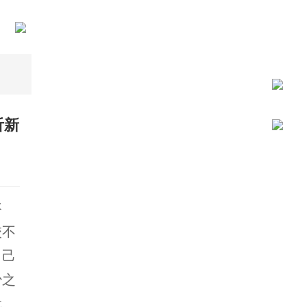
沂新
咨
校不
自己
少之
犹