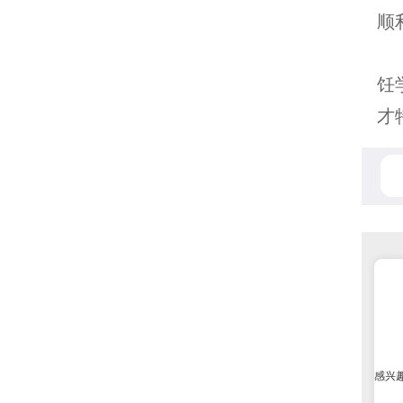
顺
如
饪
才
感兴